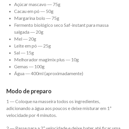
Açúcar mascavo ― 75g
Cacau em pó ― 50g
Margarina bolo ― 75g
Fermento biológico seco Saf-instant para massa
salgada ― 20g
Mel ― 20g
Leite em pó ― 25g
Sal ― 15g
Melhorador magimix plus ― 10g
Gemas ― 100g
Água ― 400ml (aproximadamente)
Modo de preparo
1 ― Coloque na masseira todos os ingredientes,
adicionando a água aos poucos e deixe misturar em 1ª
velocidade por 4 minutos.
2 ― Passe para a 2ª velocidade e deixe bater até ficar uma