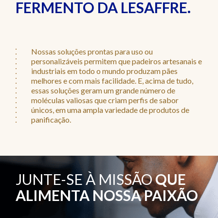
FERMENTO DA LESAFFRE.
Nossas soluções prontas para uso ou
personalizáveis permitem que padeiros artesanais e
industriais em todo o mundo produzam pães
melhores e com mais facilidade. E, acima de tudo,
essas soluções geram um grande número de
moléculas valiosas que criam perfis de sabor
únicos, em uma ampla variedade de produtos de
panificação.
JUNTE-SE À MISSÃO
QUE
ALIMENTA NOSSA PAIXÃO