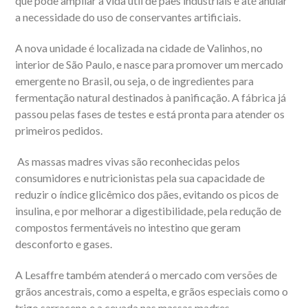
que pode ampliar a vida útil de pães industriais e até anular
a necessidade do uso de conservantes artificiais.
A nova unidade é localizada na cidade de Valinhos, no
interior de São Paulo, e nasce para promover um mercado
emergente no Brasil, ou seja, o de ingredientes para
fermentação natural destinados à panificação. A fábrica já
passou pelas fases de testes e está pronta para atender os
primeiros pedidos.
As massas madres vivas são reconhecidas pelos
consumidores e nutricionistas pela sua capacidade de
reduzir o índice glicêmico dos pães, evitando os picos de
insulina, e por melhorar a digestibilidade, pela redução de
compostos fermentáveis no intestino que geram
desconforto e gases.
A Lesaffre também atenderá o mercado com versões de
grãos ancestrais, como a espelta, e grãos especiais como o
trigo sarraceno e a cevada nas massas madres