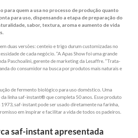
anto para quem a usa no processo de produção quanto
nta para uso, dispensando a etapa de preparação do
turalidade, sabor, textura, aroma e aumento de vida
s.
em duas versões: centeio e trigo durum customizadas no
ssidade de cada negócio. “A Apas Show foi uma grande
da Paschoalini, gerente de marketing da Lesaffre. “Trata-
anda do consumidor na busca por produtos mais naturais e
lução de fermento biológico para uso doméstico. Uma
e da linha saf-instant® que completa 50 anos. Esse produto
973, saf-instant pode ser usado diretamente na farinha,
omisso em inspirar e facilitar a vida de todos os padeiros.
ca saf-instant apresentada