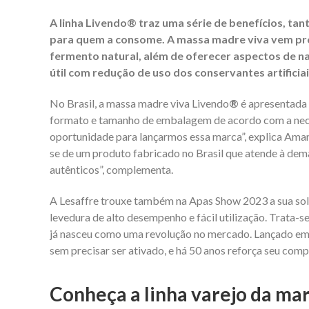
A linha Livendo® traz uma série de benefícios, t
para quem a consome. A massa madre viva vem pro
fermento natural, além de oferecer aspectos de na
útil com redução de uso dos conservantes artificiai
No Brasil, a massa madre viva Livendo
®
é apresentada 
formato e tamanho de embalagem de acordo com a nece
oportunidade para lançarmos essa marca”, explica Aman
se de um produto fabricado no Brasil que atende à dem
autênticos”, complementa.
A Lesaffre trouxe também na Apas Show 2023 a sua so
levedura de alto desempenho e fácil utilização. Trata-s
já nasceu como uma revolução no mercado. Lançado em 1
sem precisar ser ativado, e há 50 anos reforça seu compr
Conheça a linha varejo da mar