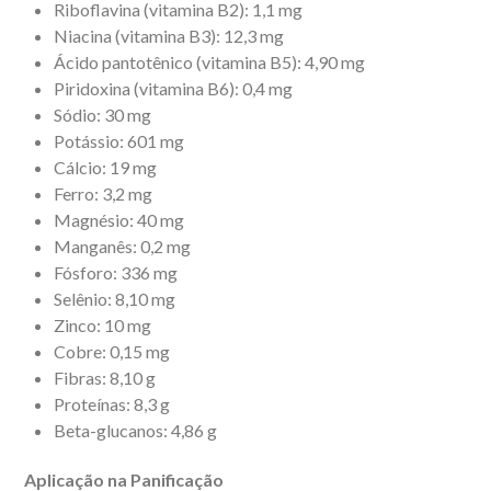
Riboflavina (vitamina B2): 1,1 mg
Niacina (vitamina B3): 12,3 mg
Ácido pantotênico (vitamina B5): 4,90 mg
Piridoxina (vitamina B6): 0,4 mg
Sódio: 30 mg
Potássio: 601 mg
Cálcio: 19 mg
Ferro: 3,2 mg
Magnésio: 40 mg
Manganês: 0,2 mg
Fósforo: 336 mg
Selênio: 8,10 mg
Zinco: 10 mg
Cobre: 0,15 mg
Fibras: 8,10 g
Proteínas: 8,3 g
Beta-glucanos: 4,86 g
Aplicação na Panificação