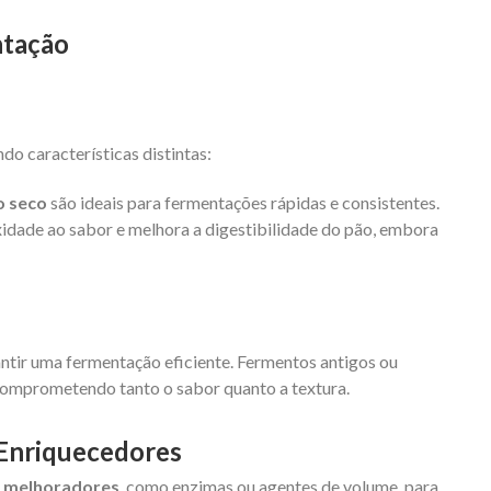
ntação
do características distintas:
o seco
são ideais para fermentações rápidas e consistentes.
idade ao sabor e melhora a digestibilidade do pão, embora
antir uma fermentação eficiente. Fermentos antigos ou
comprometendo tanto o sabor quanto a textura.
e Enriquecedores
u
melhoradores
, como enzimas ou agentes de volume, para