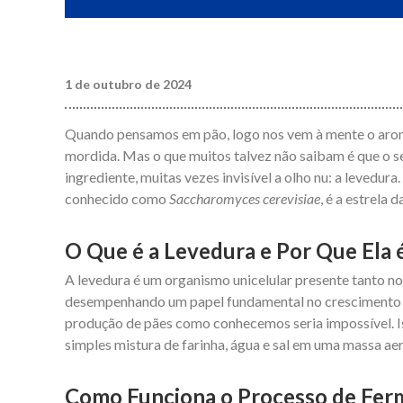
1 de outubro de 2024
Quando pensamos em pão, logo nos vem à mente o aroma 
mordida. Mas o que muitos talvez não saibam é que o s
ingrediente, muitas vezes invisível a olho nu: a levedura
conhecido como
Saccharomyces cerevisiae
, é a estrela
O Que é a Levedura e Por Que Ela é
A levedura é um organismo unicelular presente tanto n
desempenhando um papel fundamental no crescimento e 
produção de pães como conhecemos seria impossível. I
simples mistura de farinha, água e sal em uma massa ae
Como Funciona o Processo de Fer