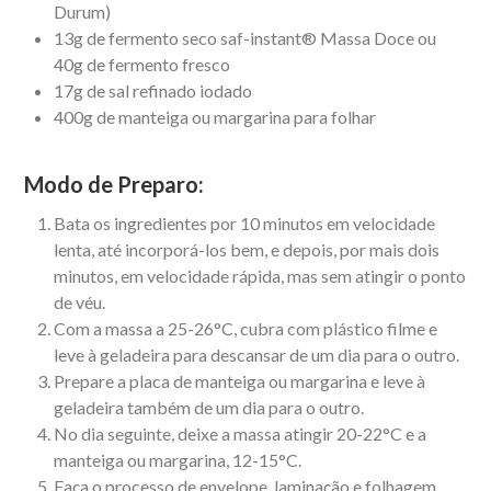
Durum)
13g de fermento seco saf-instant® Massa Doce ou
40g de fermento fresco
17g de sal refinado iodado
400g de manteiga ou margarina para folhar
Modo de Preparo:
Bata os ingredientes por 10 minutos em velocidade
lenta, até incorporá-los bem, e depois, por mais dois
minutos, em velocidade rápida, mas sem atingir o ponto
de véu.
Com a massa a 25-26°C, cubra com plástico filme e
leve à geladeira para descansar de um dia para o outro.
Prepare a placa de manteiga ou margarina e leve à
geladeira também de um dia para o outro.
No dia seguinte, deixe a massa atingir 20-22°C e a
manteiga ou margarina, 12-15°C.
Faça o processo de envelope, laminação e folhagem