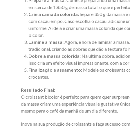
Prepare a massa:
Comece preparando uma massa bás
em cerca de 1.850 g de massa total, o que é perfeito
Crie a camada colorida:
Separe 350 g da massa e m
com cacau em pó. Caso escolha o cacau, adicione um
uniforme. A ideia é criar uma massa colorida que c
bicolor.
Lamine a massa:
Agora, é hora de laminar a mass
tradicional, criando as dobras que dão a textura fol
Dobre a massa colorida:
Na última dobra, adicion
Isso cria um efeito visual impressionante, com a c
Finalização e assamento:
Modele os croissants c
crocantes.
Resultado Final:
O croissant bicolor é perfeito para quem quer surpree
da massa criam uma experiência visual e gustativa única,
mesmo para o café da manhã de um dia diferente.
Inove na sua produção de croissants e faça sucesso com 