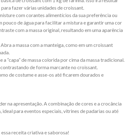
ica de croissant com 1 kg de farinha. Isso irá resultar
 para fazer várias unidades de croissant.
isture com corantes alimentícios da sua preferência ou
 pouco de água para facilitar a mistura e garantir uma cor
ontraste com a massa original, resultando em uma aparência
a. Abra a massa com a manteiga, como em um croissant
hada.
e a “capa” de massa colorida por cima da massa tradicional.
or contrastando de forma marcante no croissant.
omo de costume e asse-os até ficarem dourados e
nder na apresentação. A combinação de cores e a crocância
 ideal para eventos especiais, vitrines de padarias ou até
essa receita criativa e saborosa!