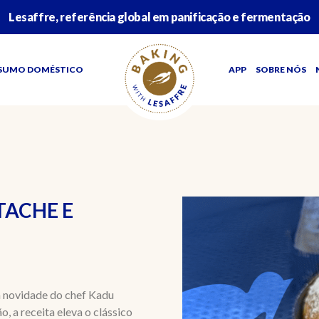
Lesaffre, referência global em panificação e fermentação
SUMO DOMÉSTICO
APP
SOBRE NÓS
TACHE E
a novidade do chef Kadu
, a receita eleva o clássico