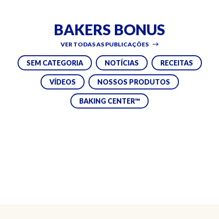
BAKERS BONUS
VER TODAS AS PUBLICAÇÕES
SEM CATEGORIA
NOTÍCIAS
RECEITAS
VÍDEOS
NOSSOS PRODUTOS
BAKING CENTER™