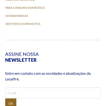
PARA CONSUMO DOMÉSTICO
NOSSAS MARCAS
VER TODOS OS PRODUTOS
ASSINE NOSSA
NEWSLETTER
Entre em contato com as novidades e atualizações da
Lesaffre.