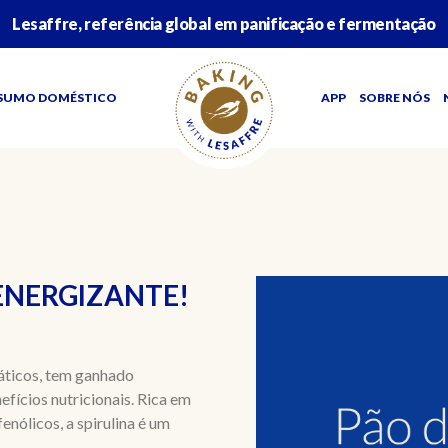
Lesaffre, referência global em panificação e fermentação
SUMO DOMÉSTICO
APP
SOBRE NÓS
 ENERGIZANTE!
uáticos, tem ganhado
efícios nutricionais. Rica em
fenólicos, a spirulina é um
..