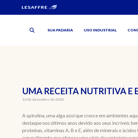
SUA PADARIA
USO INDUSTRIAL
CON
UMA RECEITA NUTRITIVA E
10 de dezembro de 2024
A spirulina, uma alga azul que cresce em ambientes aq
destaque nos últimos anos devido aos seus incríveis ben
proteínas, vitaminas A, B e E, além de minerais e ácidos 
superalimento que oferece uma série de vantagens para.