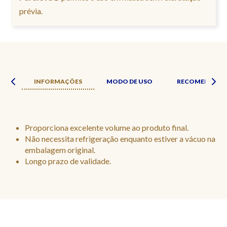
prévia.
ADE
INFORMAÇÕES
MODO DE USO
RECOMENDAÇÕ
Proporciona excelente volume ao produto final.
Não necessita refrigeração enquanto estiver a vácuo na
embalagem original.
Longo prazo de validade.