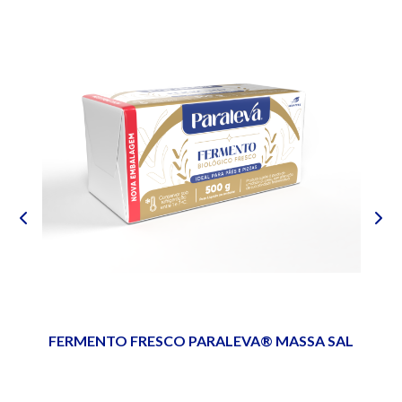
F
FERMENTO FRESCO PARALEVA® MASSA SAL
OCE