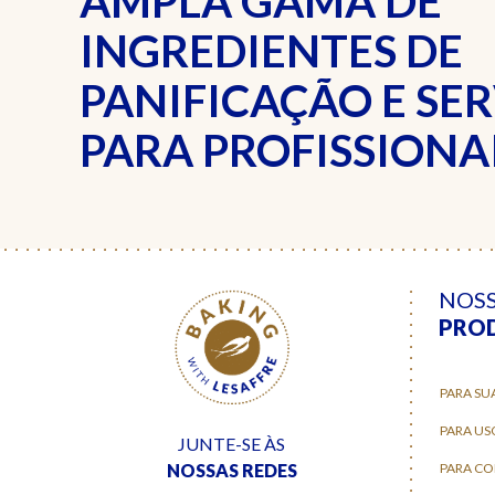
AMPLA GAMA DE
INGREDIENTES DE
PANIFICAÇÃO E SE
PARA PROFISSIONAI
NOS
PRO
PARA SU
PARA US
JUNTE-SE ÀS
NOSSAS REDES
PARA C