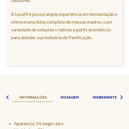
saudáveis.
A Lesaffre possui ampla experiência em fermentação e
oferece uma linha completa de massas madres, com
variedade de soluções criativas e perfis aromáticos
para atender sua Indústria de Panificação.
ADE
INFORMAÇÕES
DOSAGEM
INGREDIENTES
Aparência: Pó bege claro